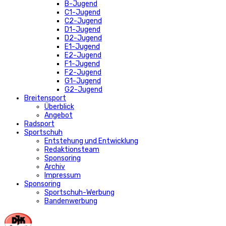
B-Jugend
C1-Jugend
C2-Jugend
D1-Jugend
D2-Jugend
E1-Jugend
E2-Jugend
F1-Jugend
F2-Jugend
G1-Jugend
G2-Jugend
Breitensport
Überblick
Angebot
Radsport
Sportschuh
Entstehung und Entwicklung
Redaktionsteam
Sponsoring
Archiv
Impressum
Sponsoring
Sportschuh-Werbung
Bandenwerbung